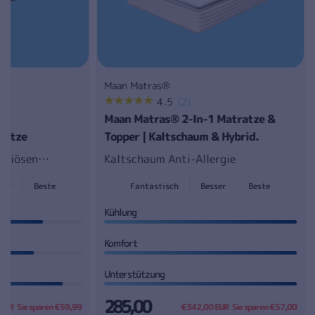
Maan Matras®
Anbieter:
1
2
4.5
(2)
wertungen
Bewertungen
Maan Matras® 2-In-1 Matratze &
sgesamt
insgesamt
ratze
Topper | Kaltschaum & Hybrid.
xuriösen
Kaltschaum Anti-Allergie
ser
Beste
Fantastisch
Besser
Beste
ratze.
Kühlung
Komfort
Unterstützung
285,00
 EUR
Sie sparen €59,99
€342,00 EUR
Sie sparen €57,00
Normaler
Verkaufspreis