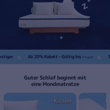
Ab 20% Rabatt – Gültig bis
er
Schnel
8 August
Guter Schlaf beginnt mit
eine Mondmatratze
Kissen
B