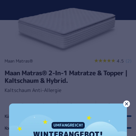
2
Maan Matras®
4.5
(2)
Anbieter:
Be
Maan Matras® 2-In-1 Matratze & Topper |
in
Kaltschaum & Hybrid.
Kaltschaum Anti-Allergie
Fantastisch
Besser
Beste
Kühlung
UMFANGREICH!
Komfort
WINTERANGEBOT!