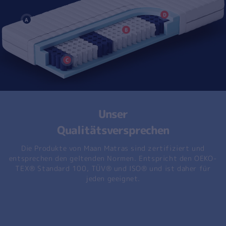
D
A
B
C
Unser
Qualitätsversprechen
Die Produkte von Maan Matras sind zertifiziert und
entsprechen den geltenden Normen.
Entspricht den OEKO-
TEX® Standard 100, TÜV® und ISO® und ist daher für
jeden geeignet.